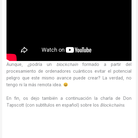
Aunque, ¿podría un
blockchain
formado a partir del
procesamiento de ordenadores cuánticos evitar el potencial
peligro que este mismo avance puede crear? La verdad, no
tengo ni la más remota idea.
En fin, os dejo también a continuación la charla de Don
Tapscott (con subtítulos en español) sobre los
Blockchains
.