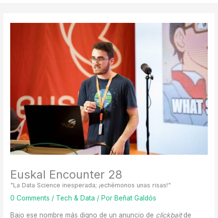
Euskal Encounter 28
"La Data Science inesperada; ¡echémonos unas risas!"
0 Comments
/
Tech & Data
/ Por
Beñat Galdós
Bajo ese nombre más digno de un anuncio de
clickbait
de