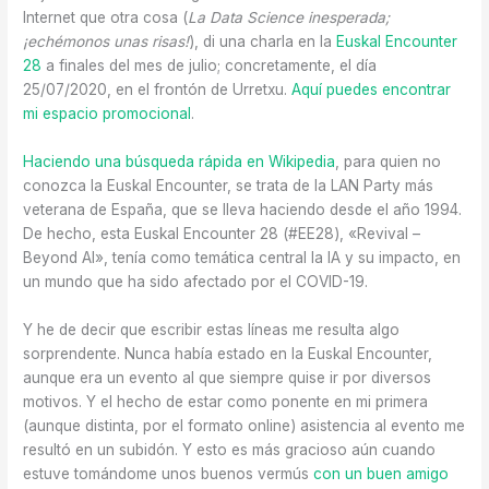
Internet que otra cosa (
La Data Science inesperada;
¡echémonos unas risas!
), di una charla en la
Euskal Encounter
28
a finales del mes de julio; concretamente, el día
25/07/2020, en el frontón de Urretxu.
Aquí puedes encontrar
mi espacio promocional
.
Haciendo una búsqueda rápida en Wikipedia
, para quien no
conozca la Euskal Encounter, se trata de la LAN Party más
veterana de España, que se lleva haciendo desde el año 1994.
De hecho, esta Euskal Encounter 28 (#EE28), «Revival –
Beyond AI», tenía como temática central la IA y su impacto, en
un mundo que ha sido afectado por el COVID-19.
Y he de decir que escribir estas líneas me resulta algo
sorprendente. Nunca había estado en la Euskal Encounter,
aunque era un evento al que siempre quise ir por diversos
motivos. Y el hecho de estar como ponente en mi primera
(aunque distinta, por el formato online) asistencia al evento me
resultó en un subidón. Y esto es más gracioso aún cuando
estuve tomándome unos buenos vermús
con un buen amigo