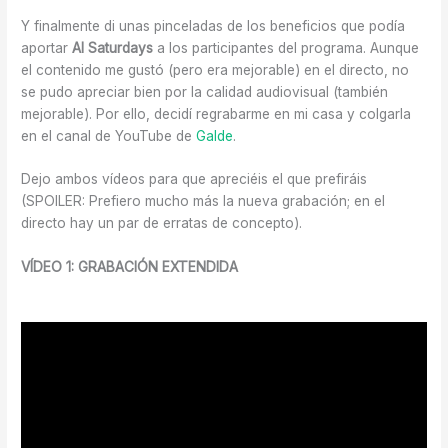
Y finalmente di unas pinceladas de los beneficios que podía
aportar
AI Saturdays
a los participantes del programa. Aunque
el contenido me gustó (pero era mejorable) en el directo, no
se pudo apreciar bien por la calidad audiovisual (también
mejorable). Por ello, decidí regrabarme en mi casa y colgarla
en el canal de YouTube de
Galde
.
Dejo ambos vídeos para que apreciéis el que prefiráis
(SPOILER: Prefiero mucho más la nueva grabación; en el
directo hay un par de erratas de concepto).
VÍDEO 1: GRABACIÓN EXTENDIDA