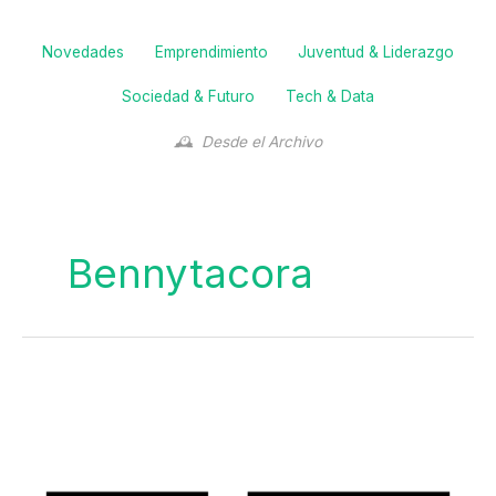
Filter
Novedades
Emprendimiento
Juventud & Liderazgo
posts
by
Sociedad & Futuro
Tech & Data
category
Desde el Archivo
Bennytacora