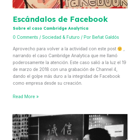
descubrir)
por
este
Escándalos de Facebook
sector
Sobre el caso Cambridge Analytica
0 Comments
/
Sociedad & Futuro
/ Por
Beñat Galdós
Aprovecho para volver a la actividad con este post
,
narrando el caso Cambridge Analytica que me llamó
poderosamente la atención. Este caso salió a la luz el 19
de marzo de 2018 con una grabación de Channel 4,
dando el golpe más duro a la integridad de Facebook
como empresa desde su creación.
Escándalos
Read More »
de
Facebook
Sobre
el
caso
Cambridge