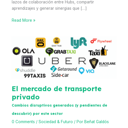
lazos de colaboración entre Hubs, compartir
aprendizajes y generar sinergias que […]
Iberian
Read More »
Retreat
2025
·
Oporto
Bridging
Cities,
Bridging
Shapers,
Bridging
Generations
El mercado de transporte
privado
Cambios disruptivos generados (y pendientes de
descubrir) por este sector
0 Comments
/
Sociedad & Futuro
/ Por
Beñat Galdós