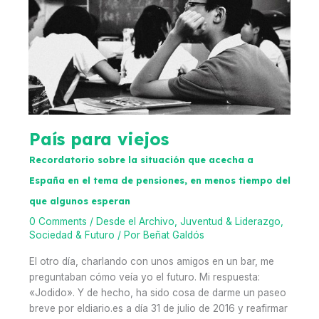
Analytica
País para viejos
Recordatorio sobre la situación que acecha a
España en el tema de pensiones, en menos tiempo del
que algunos esperan
0 Comments
/
Desde el Archivo
,
Juventud & Liderazgo
,
Sociedad & Futuro
/ Por
Beñat Galdós
El otro día, charlando con unos amigos en un bar, me
preguntaban cómo veía yo el futuro. Mi respuesta:
«Jodido». Y de hecho, ha sido cosa de darme un paseo
breve por eldiario.es a día 31 de julio de 2016 y reafirmar