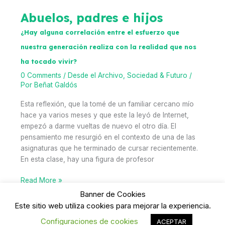
empleo
implica
Abuelos, padres e hijos
en
¿Hay alguna correlación entre el esfuerzo que
nuestra
sociedad
nuestra generación realiza con la realidad que nos
ha tocado vivir?
0 Comments
/
Desde el Archivo
,
Sociedad & Futuro
/
Por
Beñat Galdós
Esta reflexión, que la tomé de un familiar cercano mío
hace ya varios meses y que este la leyó de Internet,
empezó a darme vueltas de nuevo el otro día. El
pensamiento me resurgió en el contexto de una de las
asignaturas que he terminado de cursar recientemente.
En esta clase, hay una figura de profesor
Abuelos,
Read More »
padres
Banner de Cookies
e
Este sitio web utiliza cookies para mejorar la experiencia.
hijos
Load More
Configuraciones de cookies
ACEPTAR
¿Hay