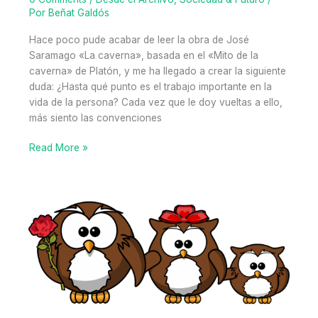
Por
Beñat Galdós
tiempo
del
Hace poco pude acabar de leer la obra de José
que
Saramago «La caverna», basada en el «Mito de la
algunos
caverna» de Platón, y me ha llegado a crear la siguiente
esperan
duda: ¿Hasta qué punto es el trabajo importante en la
vida de la persona? Cada vez que le doy vueltas a ello,
más siento las convenciones
Empleo:
Read More »
¿Fundamento
del
ser
humano?
Divagación
breve
sobre
lo
que
el