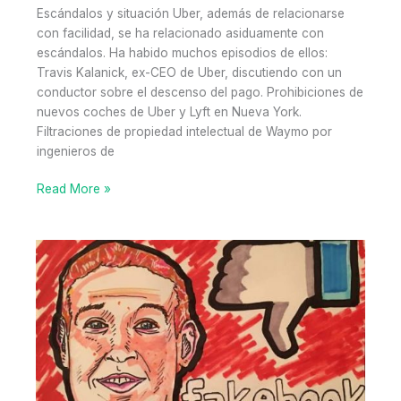
Escándalos y situación Uber, además de relacionarse
con facilidad, se ha relacionado asiduamente con
escándalos. Ha habido muchos episodios de ellos:
Travis Kalanick, ex-CEO de Uber, discutiendo con un
conductor sobre el descenso del pago. Prohibiciones de
nuevos coches de Uber y Lyft en Nueva York.
Filtraciones de propiedad intelectual de Waymo por
ingenieros de
El
Read More »
mercado
de
transporte
privado
Cambios
disruptivos
generados
(y
pendientes
de