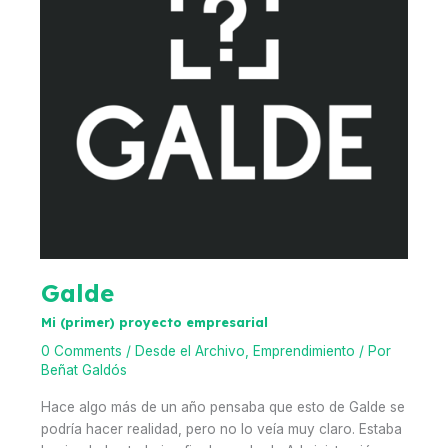
Galde
Mi (primer) proyecto empresarial
0 Comments
/
Desde el Archivo
,
Emprendimiento
/ Por
Beñat Galdós
Hace algo más de un año pensaba que esto de Galde se
podría hacer realidad, pero no lo veía muy claro. Estaba