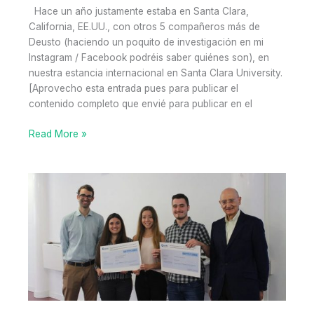
Hace un año justamente estaba en Santa Clara,
California, EE.UU., con otros 5 compañeros más de
Deusto (haciendo un poquito de investigación en mi
Instagram / Facebook podréis saber quiénes son), en
nuestra estancia internacional en Santa Clara University.
[Aprovecho esta entrada pues para publicar el
contenido completo que envié para publicar en el
Memorias
Read More »
de
Silicon
Valley
Un
(re)post
en
el
que
hago
memoria
de