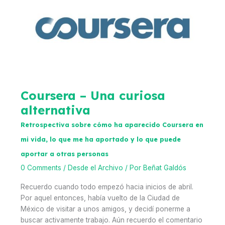
En
este
(re)post,
doy
algunos
consejos
en
base
Coursera – Una curiosa
a
alternativa
mi
experiencia
Retrospectiva sobre cómo ha aparecido Coursera en
para
mi vida, lo que me ha aportado y lo que puede
poder
crear
aportar a otras personas
un
0 Comments
/
Desde el Archivo
/ Por
Beñat Galdós
TFG
(de
Recuerdo cuando todo empezó hacia inicios de abril.
ADE)
Por aquel entonces, había vuelto de la Ciudad de
que
México de visitar a unos amigos, y decidí ponerme a
puede
buscar activamente trabajo. Aún recuerdo el comentario