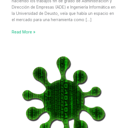
haciendo los trabajos fin de grado de Administración y
Dirección de Empresas (ADE) e Ingeniería Informática en
la Universidad de Deusto, veía que había un espacio en
el mercado para una herramienta como […]
Galde
Read More »
Mi
(primer)
proyecto
empresarial