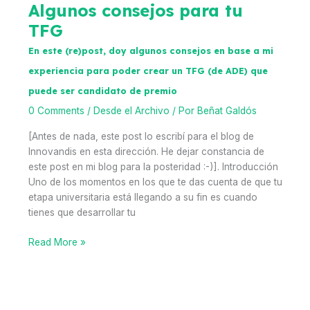
Algunos consejos para tu
las
vivencias
TFG
del
En este (re)post, doy algunos consejos en base a mi
Beñat
de
experiencia para poder crear un TFG (de ADE) que
2018
puede ser candidato de premio
en
0 Comments
/
Desde el Archivo
/ Por
Beñat Galdós
Silicon
Valley
[Antes de nada, este post lo escribí para el blog de
Innovandis en esta dirección. He dejar constancia de
este post en mi blog para la posteridad :-)]. Introducción
Uno de los momentos en los que te das cuenta de que tu
etapa universitaria está llegando a su fin es cuando
tienes que desarrollar tu
Algunos
Read More »
consejos
para
tu
TFG