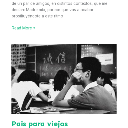
ser
de un par de amigos, en distintos contextos, que me
candidato
decían: Madre mía, parece que vas a acabar
de
prostituyéndote a este ritmo
premio
Coursera
Read More »
–
Una
curiosa
alternativa
Retrospectiva
sobre
cómo
ha
aparecido
Coursera
en
mi
vida,
lo
País para viejos
que