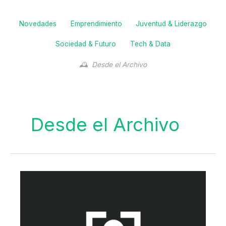
Filter
Novedades
Emprendimiento
Juventud & Liderazgo
posts
by
Sociedad & Futuro
Tech & Data
category
Desde el Archivo
Desde el Archivo