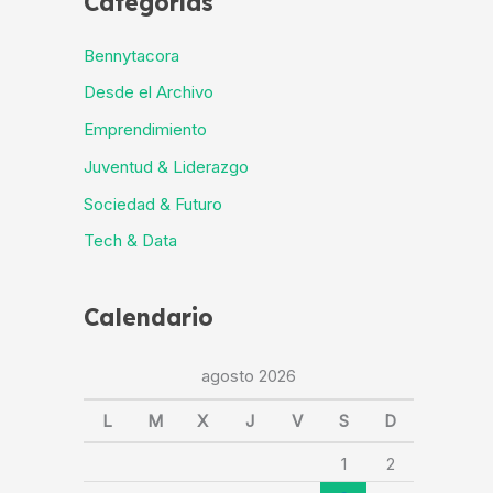
Categorías
Bennytacora
Desde el Archivo
Emprendimiento
Juventud & Liderazgo
Sociedad & Futuro
Tech & Data
Calendario
agosto 2026
L
M
X
J
V
S
D
1
2