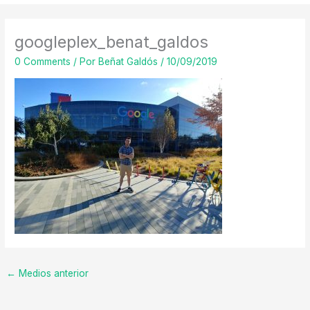
googleplex_benat_galdos
0 Comments
/ Por
Beñat Galdós
/
10/09/2019
←
Medios anterior