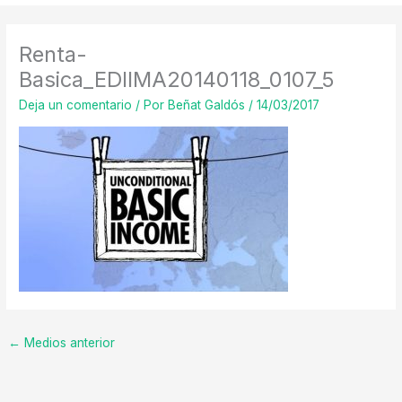
Renta-
Basica_EDIIMA20140118_0107_5
Deja un comentario
/ Por
Beñat Galdós
/
14/03/2017
←
Medios anterior